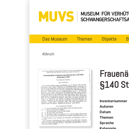
Das Museum
Themen
Objekte
B
Abbruch
Frauenä
§140 St
Inventarnummer
Autoren
Datum
Themen
Sprache
Kategorie