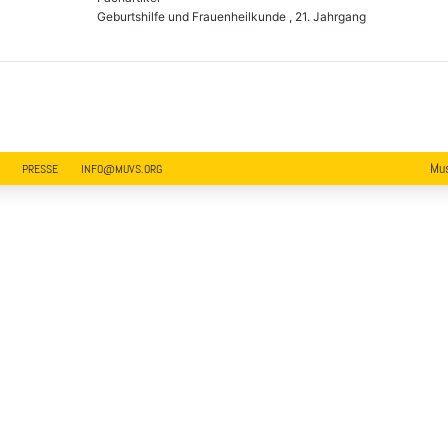
Geburtshilfe und Frauenheilkunde , 21. Jahrgang
Mus
PRESSE
INFO@MUVS.ORG