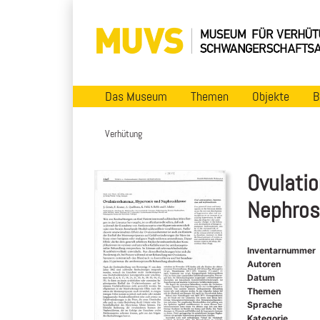
Das Museum
Themen
Objekte
B
Verhütung
Ovulati
Nephros
Inventarnummer
Autoren
Datum
Themen
Sprache
Kategorie