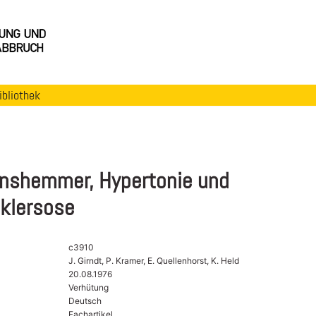
ibliothek
onshemmer, Hypertonie und
klersose
c3910
J. Girndt, P. Kramer, E. Quellenhorst, K. Held
20.08.1976
Verhütung
Deutsch
Fachartikel