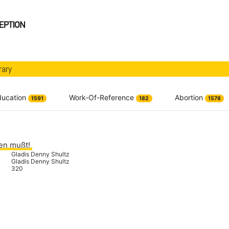
rary
ducation
Work-Of-Reference
Abortion
1591
182
1578
sen mußt!
Gladis Denny Shultz
Gladis Denny Shultz
320