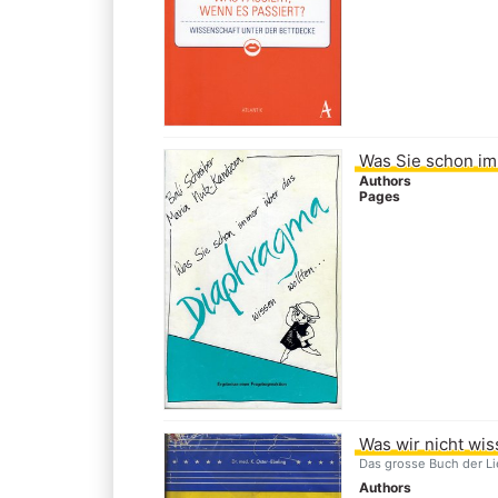
Was Sie schon im
Authors
Pages
Was wir nicht wi
Das grosse Buch der L
Authors