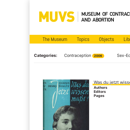
The Museum
Topics
Objects
Lib
Categories:
Contraception
Sex-E
2006
Was du jetzt wis
Authors
Editors
Pages