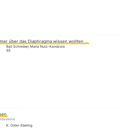
mer über das Diaphragma wissen wollten ...
Bali Schreiber, Maria Nutz-Kandzora
93
ssen
iebeslehre
K. Oster-Ebeling