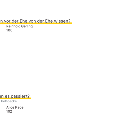
 vor der Ehe von der Ehe wissen?
Reinhold Gerling
100
nn es passiert?
r Bettdecke
Alice Pace
192