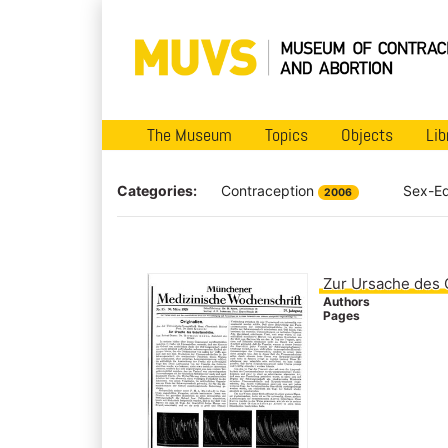
The Museum
Topics
Objects
Lib
Categories:
Contraception
Sex-E
2006
Zur Ursache des 
Authors
Pages