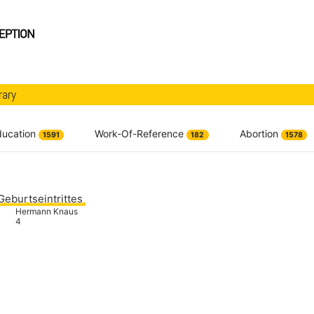
rary
ducation
Work-Of-Reference
Abortion
1591
182
1578
Geburtseintrittes
Hermann Knaus
4