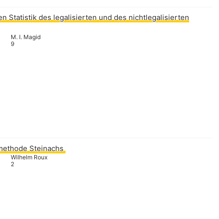
n Statistik des legalisierten und des nichtlegalisierten
M. I. Magid
9
methode Steinachs
Wilhelm Roux
2