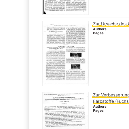
Zur Ursache des 
Authors
Pages
Zur Verbesserung
Farbstoffe (Fuchs
Authors
Pages