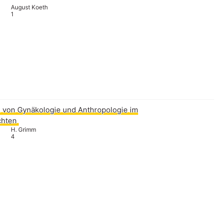
August Koeth
1
von Gynäkologie und Anthropologie im
chten
H. Grimm
4