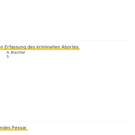
n Erfassung des kriminellen Abortes
A. Brachtel
5
ndes Pessar