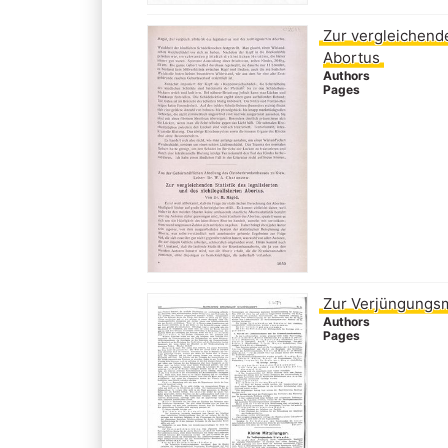
Zur vergleichende
Abortus
Authors
Pages
Zur Verjüngungs
Authors
Pages