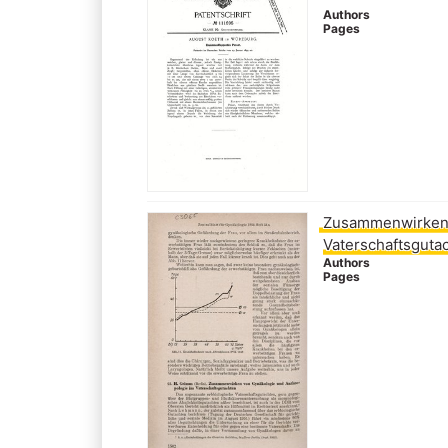
Authors
Pages
Zusammenwirken 
Vaterschaftsguta
Authors
Pages