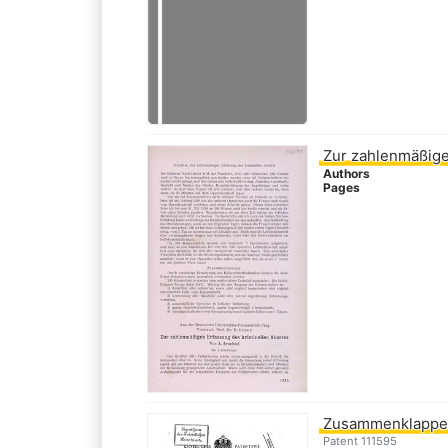
Zur zahlenmäßige
Authors
Pages
Zusammenklappe
Patent 111595