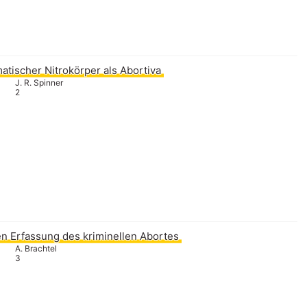
atischer Nitrokörper als Abortiva
J. R. Spinner
2
n Erfassung des kriminellen Abortes
A. Brachtel
3