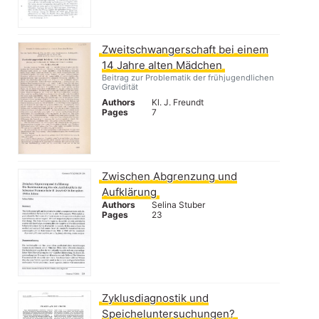
Zweitschwangerschaft bei einem
14 Jahre alten Mädchen
Beitrag zur Problematik der frühjugendlichen
Gravidität
Authors
Kl. J. Freundt
Pages
7
Zwischen Abgrenzung und
Aufklärung
Authors
Selina Stuber
Pages
23
Zyklusdiagnostik und
Speicheluntersuchungen?