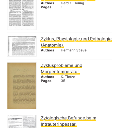
Authors
Gerd K. Döring
Pages
1
Zyklus, Physiologie und Pathologie
(Anatomie)
Authors
Hermann Stieve
Zyklusprobleme und
Morgentemperatur
Authors
K. Tietze
Pages
35
Zytologische Befunde beim
Intrauterinpessar