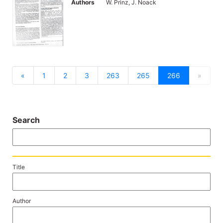
Authors
W. Prinz, J. Noack
previous
next
«
1
2
3
263
265
266
»
Search
Title
Author