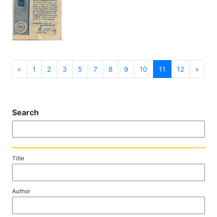
previous
next
«
1
2
3
5
7
8
9
10
11
12
»
Search
Title
Author