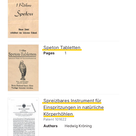
Speton Tabletten
Pages
1
Spreizbares Instrument für
Einspritzungen in natürliche
Körperhöhlen
Patent 101622
Authors
Hedwig Kröning