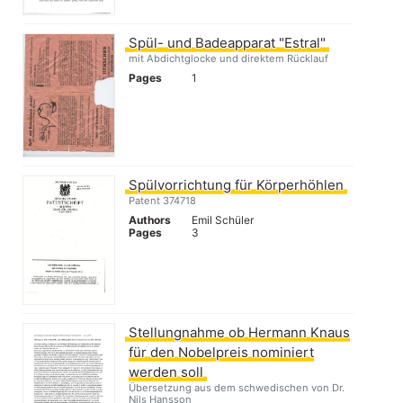
Spül- und Badeapparat "Estral"
mit Abdichtglocke und direktem Rücklauf
Pages
1
Spülvorrichtung für Körperhöhlen
Patent 374718
Authors
Emil Schüler
Pages
3
Stellungnahme ob Hermann Knaus
für den Nobelpreis nominiert
werden soll
Übersetzung aus dem schwedischen von Dr.
Nils Hansson