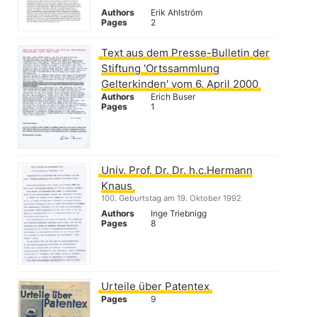
Authors
Erik Ahlström
Pages
2
Text aus dem Presse-Bulletin der
Stiftung 'Ortssammlung
Gelterkinden' vom 6. April 2000
Authors
Erich Buser
Pages
1
Univ. Prof. Dr. Dr. h.c.Hermann
Knaus
100. Geburtstag am 19. Oktober 1992
Authors
Inge Triebnigg
Pages
8
Urteile über Patentex
Pages
9