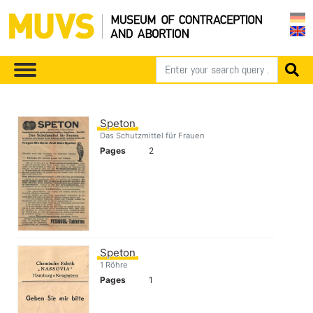
Speton
Das Schutzmittel für Frauen
Pages
2
Speton
1 Röhre
Pages
1