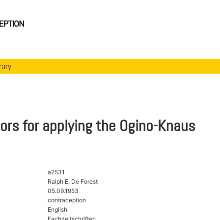
rary
ors for applying the Ogino-Knaus
a2531
Ralph E. De Forest
05.09.1953
contraception
English
Fachzeitschriften