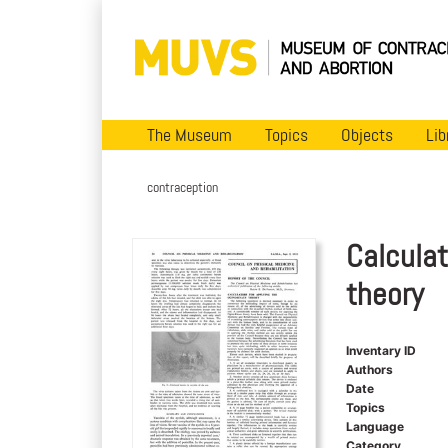
The Museum
Topics
Objects
Lib
contraception
Calculat
theory
Inventary ID
Authors
Date
Topics
Language
Category