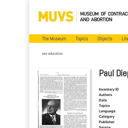
The Museum
Topics
Objects
Lib
sex-education
Paul Di
Inventary ID
Authors
Date
Topics
Language
Category
Publisher
Source