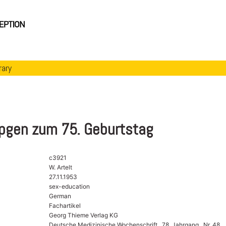
rary
epgen zum 75. Geburtstag
c3921
W. Artelt
27.11.1953
sex-education
German
Fachartikel
Georg Thieme Verlag KG
Deutsche Medizinische Wochenschrift , 78. Jahrgang , Nr. 48