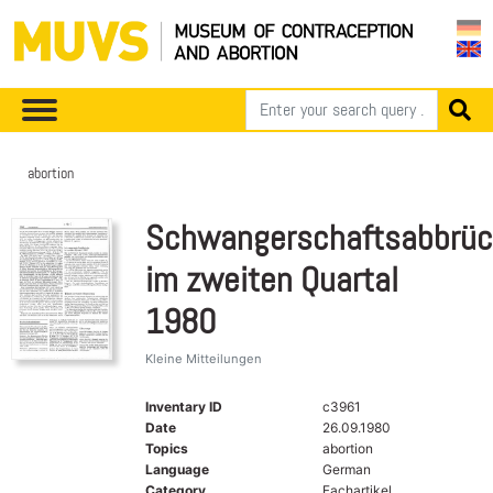
abortion
Schwangerschaftsabbrü
im zweiten Quartal
1980
Kleine Mitteilungen
Inventary ID
c3961
Date
26.09.1980
Topics
abortion
Language
German
Category
Fachartikel