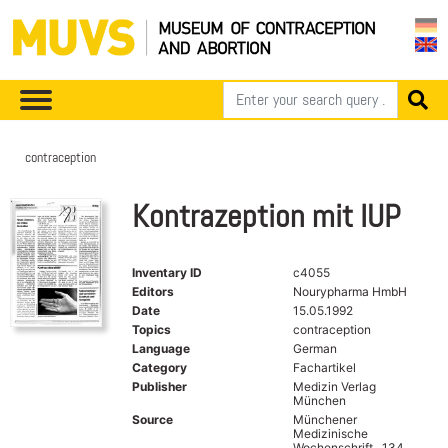
contraception
Kontrazeption mit IUP
Inventary ID
c4055
Editors
Nourypharma HmbH
Date
15.05.1992
Topics
contraception
Language
German
Category
Fachartikel
Publisher
Medizin Verlag
München
Source
Münchener
Medizinische
Wochenschrift , 134.