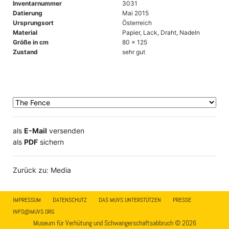
Inventarnummer
3031
Datierung
Mai 2015
Ursprungsort
Österreich
Material
Papier, Lack, Draht, Nadeln
Größe in cm
80 x 125
Zustand
sehr gut
als
E-Mail
versenden
​​​​​​​​​​​​​​​​​als
PDF
sichern
Zurück zu: Media
IMPRESSUM
DATENSCHUTZ
DAS MUVS UNTERSTÜTZEN
PRESSE
INFO@MUVS.ORG
Museum für Verhütung und Schwangerschaftsabbruch © 2026