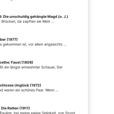
d: Die unschuldig gehängte Magd (o. J.)
er Brücken, da zapften sie Wein …
ber (1977)
les gekommen ist, vor allem angesichts …
ethe: Faust (1808)
aßt ein längst entwohnter Schauer, Der
chloses Unglück (1972)
und waren ein schönes Paar. Wenn …
Die Ratten (1911)
Pauline, bei meine ewige Seligkeit, von Stund