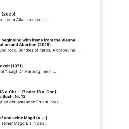
h (2023)
g in ihrem Atlas stecken - …
 beginning with items from the Vienna
tion and Abortion (2018)
ound rock. Bundles of herbs. A grapevine …
gkeit (1971)
at.", sagt Dr. Herborg, mein …
 v. Chr. - 17 oder 18 n. Chr.):
 Buch, Nr. 13
gt an der lastenden Frucht ihres …
af und seine Magd (o. J.)
ei seiner Magd Bis in den …