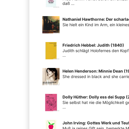
daß …
Nathaniel Hawthorne: Der scharl
Sie hielt ein Kind im Arm, ein klei
Friedrich Hebbel: Judith (1840)
Judith schlägt Holofernes den Kopf 
…
Helen Henderson: Minnie Dean (1
She dressed in black and she carri
Dolly Hüther: Dolly ess dei Supp 
Sie selbst hat nie die Möglichkeit
…
John Irving: Gottes Werk und Teuf
Muß ja reines Gift sein, bemerkte 