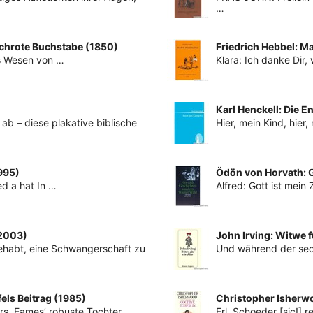
…
achrote Buchstabe (1850)
Friedrich Hebbel: M
nes Wesen von …
Klara: Ich danke Dir
Karl Henckell: Die 
ab – diese plakative biblische
Hier, mein Kind, hier
995)
Ödön von Horvath: 
ed a hat In …
Alfred: Gott ist mein
(2003)
John Irving: Witwe f
 gehabt, eine Schwangerschaft zu
Und während der sech
els Beitrag (1985)
Christopher Isherwo
Mrs. Eames’ robuste Tochter …
Frl. Schoeder [sic!] r