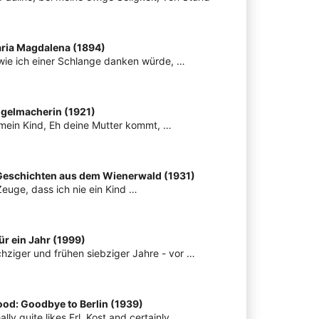
aria Magdalena (1894)
, wie ich einer Schlange danken würde, …
Engelmacherin (1921)
, mein Kind, Eh deine Mutter kommt, …
Geschichten aus dem Wienerwald (1931)
 Zeuge, dass ich nie ein Kind …
ür ein Jahr (1999)
ziger und frühen siebziger Jahre - vor …
od: Goodbye to Berlin (1939)
eally quite likes Frl. Kost and certainly …