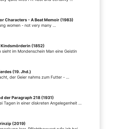
r Characters - A Beat Memoir (1983)
young women - not very many …
e Kindsmörderin (1852)
 sieht im Mondenschein Man eine Geistin
erdes (19. Jhd.)
cht, der Geier nahms zum Futter - …
nd der Paragraph 218 (1931)
ei Tagen in einer diskreten Angelegenheit …
rinzip (2019)
npackung leer. Pflichtbewusst rufe ich bei …