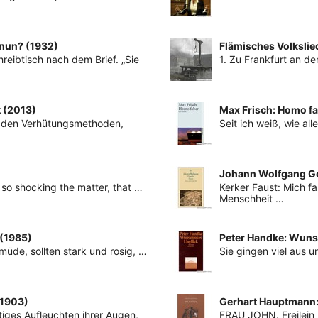
 nun? (1932)
Flämisches Volkslie
eibtisch nach dem Brief. „Sie
1. Zu Frankfurt an d
t (2013)
Max Frisch: Homo fa
or den Verhütungsmethoden,
Seit ich weiß, wie al
Johann Wolfgang Go
 so shocking the matter, that …
Kerker Faust: Mich f
Menschheit …
 (1985)
Peter Handke: Wuns
üde, sollten stark und rosig, …
Sie gingen viel aus 
(1903)
Gerhart Hauptmann: 
tiges Aufleuchten ihrer Augen,
FRAU JOHN. Freilein 