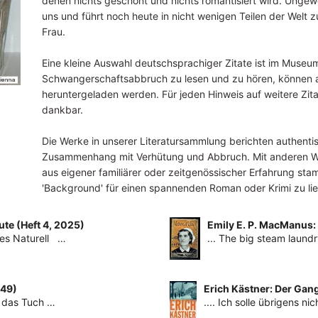
denen nichts geschönt und nichts romantisiert wird. Ungewo
uns und führt noch heute in nicht wenigen Teilen der Welt 
Frau.
Eine kleine Auswahl deutschsprachiger Zitate ist im Museu
Schwangerschaftsabbruch zu lesen und zu hören, können
heruntergeladen werden. Für jeden Hinweis auf weitere Zita
dankbar.
Die Werke in unserer Literatursammlung berichten authenti
Zusammenhang mit Verhütung und Abbruch. Mit anderen Wo
aus eigener familiärer oder zeitgenössischer Erfahrung sta
'Background' für einen spannenden Roman oder Krimi zu lief
te (Heft 4, 2025)
Emily E. P. MacManus:
es Naturell …
... The big steam laund
949)
Erich Kästner: Der Gan
r das Tuch …
.... Ich solle übrigens n