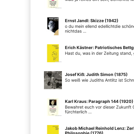
Ernst Jandl: Skizze (1942)
o du mein ellend edellichtdie schö
nichtdas …
Erich Kästner: Patriotisches Bett
Hast du, was in der Zeitung stand
Josef Kiß: Judith Simon (1875)
So weiß wie Judiths Antlitz ist Schn
Karl Kraus: Paragraph 144 (1920)
Bewahret euch vor dieser Zukunft 
fürchterlich …
Jakob Michael Reinhold Lenz: Zer
Philosophie (1776)