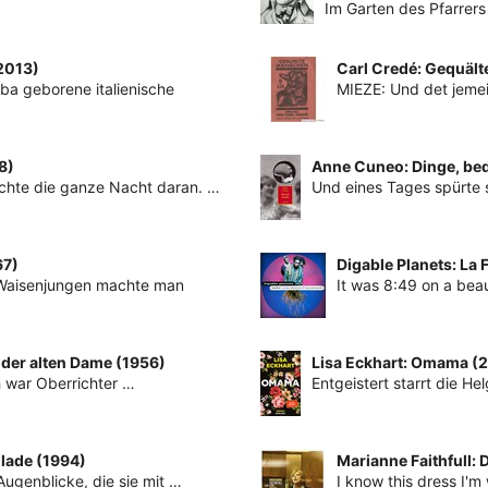
Im Garten des Pfarrers
(2013)
Carl Credé: Gequäl
ba geborene italienische
MIEZE: Und det jeme
8)
Anne Cuneo: Dinge, bed
dachte die ganze Nacht daran. …
Und eines Tages spürte 
67)
Digable Planets: La 
 Waisenjungen machte man
It was 8:49 on a beau
 der alten Dame (1956)
Lisa Eckhart: Omama (
h war Oberrichter …
Entgeistert starrt die H
olade (1994)
Marianne Faithfull:
 Augenblicke, die sie mit …
I know this dress I'm