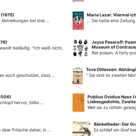
 (1975)
Maria Lazar: Viermal ic
r Abtreibungen bei drei …
... Sie hatte eine Zeitun
976)
Joyce Peseroff: Poem
Museum of Contracep
wollt beiläufig. "Ich weiß nicht,
Rat poison. A forty-p
Tove Ditlevsen: Abhängi
r es auch geschuldet, dass …
" Sie sind im zweiten Mon
(2006)
Publius Ovidius Naso (43
Liebesgedichte, Zweites
chtopf hervor, füllte …
Weil sie zu rütteln gewa
Bänkellieder: Der Gr
e über Frösche daher, in …
Es schlief ein Graf b