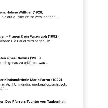
hem. Helene Willfüer (1928)
, die auf dunkle Weise versucht hat, …
en - Frauen & ein Paragraph (1992)
werden Die Bauer wird sagen, im …
chten eines Clowns (1963)
r doch genau zu erklären, was …
 der Kindsmörderin Marie Farrar (1922)
 im April Unmündig, merkmallos,rachitisch,
ich …
er: Des Pfarrers Tochter von Taubenhain