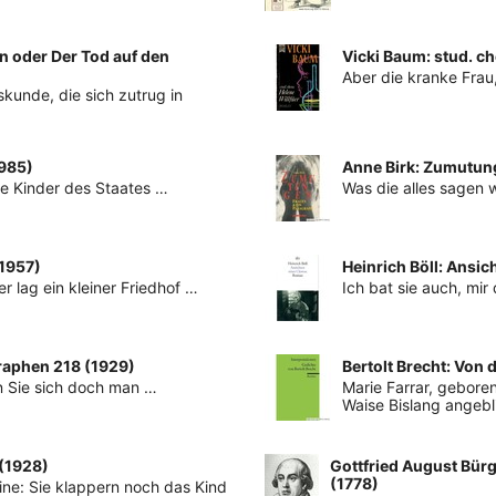
n oder Der Tod auf den
Vicki Baum: stud. c
Aber die kranke Frau
kunde, die sich zutrug in
1985)
Anne Birk: Zumutung
die Kinder des Staates …
Was die alles sagen 
(1957)
Heinrich Böll: Ansi
er lag ein kleiner Friedhof …
Ich bat sie auch, mi
graphen 218 (1929)
Bertolt Brecht: Von
un Sie sich doch man …
Marie Farrar, geboren
Waise Bislang angebl
 (1928)
Gottfried August Bürg
(1778)
ine: Sie klappern noch das Kind