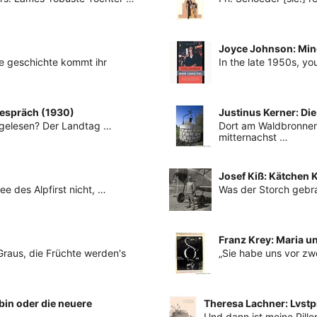
Joyce Johnson: Mino
ne geschichte kommt ihr
In the late 1950s, 
gespräch (1930)
Justinus Kerner: Di
, gelesen? Der Landtag …
Dort am Waldbronnen
mitternachst …
Josef Kiß: Kätchen K
ee des Alpfirst nicht, …
Was der Storch gebra
Franz Krey: Maria u
Graus, die Früchte werden's
„Sie habe uns vor zw
bin oder die neuere
Theresa Lachner: Lvstp
Und dann ist meine Pille