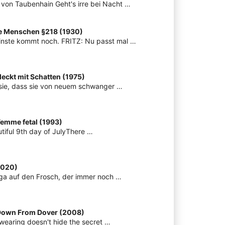
 von Taubenhain Geht's irre bei Nacht …
te Menschen §218 (1930)
inste kommt noch. FRITZ: Nu passt mal …
eckt mit Schatten (1975)
sie, dass sie von neuem schwanger …
Femme fetal (1993)
tiful 9th day of JulyThere …
2020)
elga auf den Frosch, der immer noch …
 Down From Dover (2008)
 wearing doesn't hide the secret …