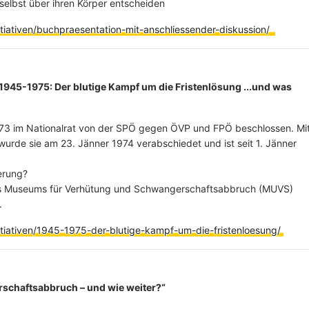
selbst über ihren Körper entscheiden
tiativen/buchpraesentation-mit-anschliessender-diskussion/
1945-1975: Der blutige Kampf um die Fristenlösung ...und was
73 im Nationalrat von der SPÖ gegen ÖVP und FPÖ beschlossen. Mi
urde sie am 23. Jänner 1974 verabschiedet und ist seit 1. Jänner
erung?
des Museums für Verhütung und Schwangerschaftsabbruch (MUVS)
.
tiativen/1945-1975-der-blutige-kampf-um-die-fristenloesung/
rschaftsabbruch – und wie weiter?“