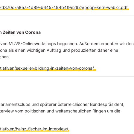
d/552d370d-a8e7-4d89-b645-494b4f9e267a/popp-kern-web-2.pdf
in Zeiten von Corona
ng von MUVS-Onlineworkshops begonnen. Außerdem erachten wir den
rona als einen wichtigen Auftrag und produzierten daher eine
chen.
iativen/sexueller-bildung-in-zeiten-von-corona/
arlamentsclubs und späterer österreichischer Bundespräsident,
terview vom politischen und weltanschaulichen Ringen um die
iativen/heinz-fischer-im-interview/