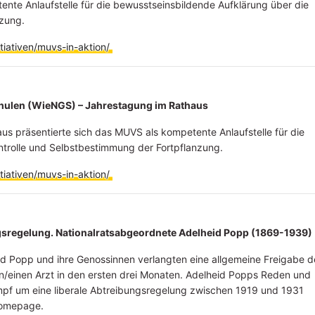
ente Anlaufstelle für die bewusstseinsbildende Aufklärung über die
nzung.
iativen/muvs-in-aktion/
hulen (WieNGS) – Jahrestagung im Rathaus
s präsentierte sich das MUVS als kompetente Anlaufstelle für die
ntrolle und Selbstbestimmung der Fortpflanzung.
iativen/muvs-in-aktion/
sregelung. Nationalratsabgeordnete Adelheid Popp (1869-1939)
d Popp und ihre Genossinnen verlangten eine allgemeine Freigabe d
n/einen Arzt in den ersten drei Monaten. Adelheid Popps Reden und
mpf um eine liberale Abtreibungsregelung zwischen 1919 und 1931
 Homepage.