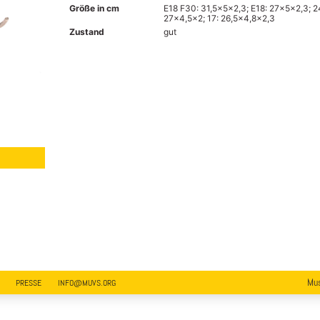
Größe in cm
E18 F30: 31,5x5x2,3; E18: 27x5x2,3; 2
27x4,5x2; 17: 26,5x4,8x2,3
Zustand
gut
Mus
PRESSE
INFO@MUVS.ORG