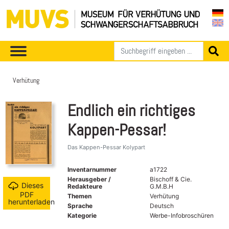
Verhütung
Endlich ein richtiges
Kappen-Pessar!
Das Kappen-Pessar Kolypart
Inventarnummer
a1722
Herausgeber /
Bischoff & Cie.
Dieses
Redakteure
G.M.B.H
PDF
Themen
Verhütung
herunterladen
Sprache
Deutsch
Kategorie
Werbe-Infobroschüren