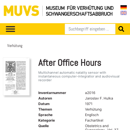
Verhütung
After Office Hours
Multichannel automatic natality sensor with
instantaneous computer-integratior and audiovisual
recorder
Inventarnummer
a2016
Autoren
Jaroslav F. Hulka
Datum
1971
Themen
Verhütung
Sprache
Englisch
Kategorie
Fachartikel
Quelle
Obstetrics and
Gynecology , Vol. 37 ,