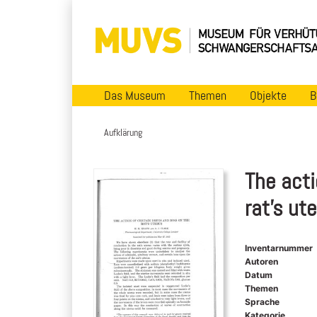
Das Museum
Themen
Objekte
B
Aufklärung
The acti
rat's ut
Inventarnummer
Autoren
Datum
Themen
Sprache
Kategorie