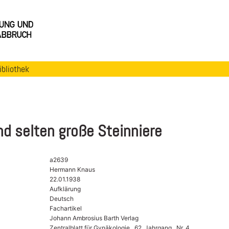
ibliothek
d selten große Steinniere
a2639
Hermann Knaus
22.01.1938
Aufklärung
Deutsch
Fachartikel
Johann Ambrosius Barth Verlag
Zentralblatt für Gynäkologie , 62. Jahrgang , Nr. 4