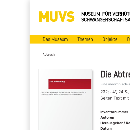
Das Museum
Themen
Objekte
B
Abbruch
Die Abtr
Eine medizinisch-s
232; . 4°, 24 S
Seiten Text mit
Inventarnummer
Autoren
Herausgeber / R
Datum