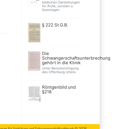
bildlichen Darstellungen
für Ärzte, Juristen u.
Soziologen
§ 222 St.G.B.
Die
Schwangerschaftsunterbrechung
gehört in die Klinik
Unter Berücksichtigung
des Offenburg Urteils
Röntgenbild und
§218
eum für Verhütung und Schwangerschaftsabbruch © 2026