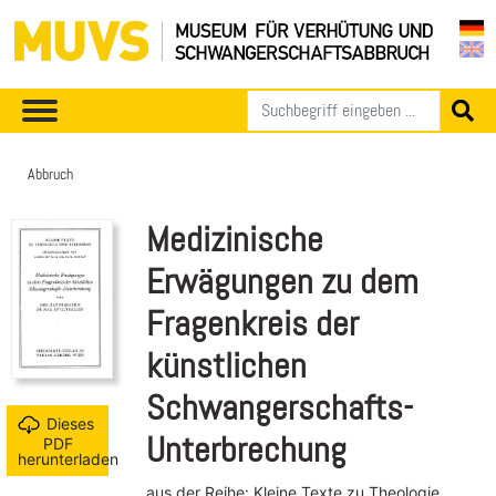
Abbruch
Medizinische
Erwägungen zu dem
Fragenkreis der
künstlichen
Schwangerschafts-
Dieses
Unterbrechung
PDF
herunterladen
aus der Reihe: Kleine Texte zu Theologie