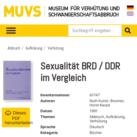
Abbruch
Aufklärung
Verhütung
Sexualität BRD / DDR
im Vergleich
Inventarnummer
b1747
Autoren
Ruth Kuntz-Brunner,
Horst Kwast
Datum
1991
Dieses
Themen
Abbruch, Aufklärung,
PDF
Verhütung
herunterladen
Sprache
Deutsch
Kategorie
Bücher