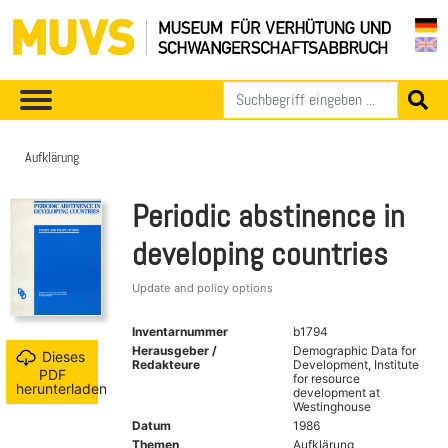
Aufklärung
Periodic abstinence in
developing countries
Update and policy options
Inventarnummer
b1794
Herausgeber /
Demographic Data for
Dieses
Redakteure
Development, Institute
PDF
for resource
herunterladen
development at
Westinghouse
Datum
1986
Themen
Aufklärung