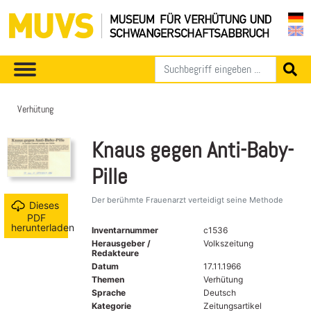
Verhütung
Knaus gegen Anti-Baby-
Pille
Der berühmte Frauenarzt verteidigt seine Methode
Dieses
PDF
herunterladen
Inventarnummer
c1536
Herausgeber /
Volkszeitung
Redakteure
Datum
17.11.1966
Themen
Verhütung
Sprache
Deutsch
Kategorie
Zeitungsartikel