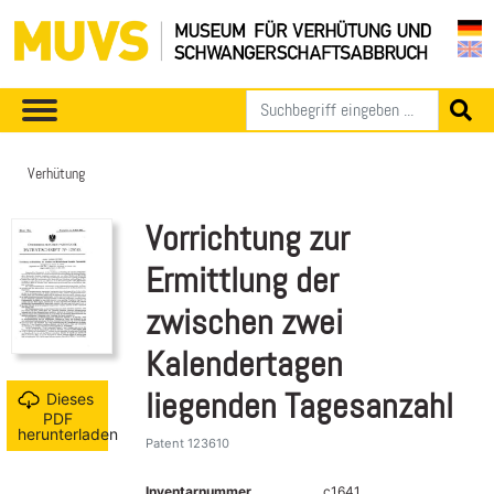
Verhütung
Vorrichtung zur
Ermittlung der
zwischen zwei
Kalendertagen
liegenden Tagesanzahl
Dieses
PDF
herunterladen
Patent 123610
Inventarnummer
c1641