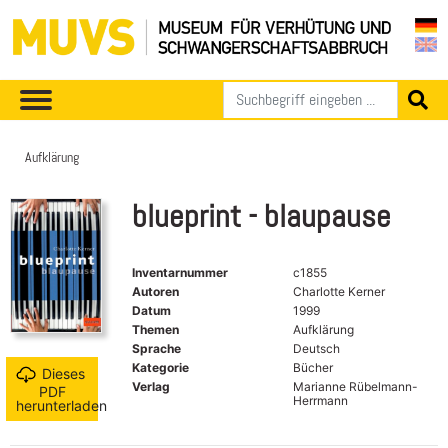
Aufklärung
blueprint - blaupause
Inventarnummer
c1855
Autoren
Charlotte Kerner
Datum
1999
Themen
Aufklärung
Sprache
Deutsch
Kategorie
Bücher
Dieses
Verlag
Marianne Rübelmann-
PDF
Herrmann
herunterladen