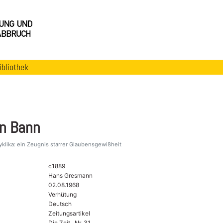
ibliothek
en Bann
yklika: ein Zeugnis starrer Glaubensgewißheit
c1889
Hans Gresmann
02.08.1968
Verhütung
Deutsch
Zeitungsartikel
Die Zeit , Nr. 31