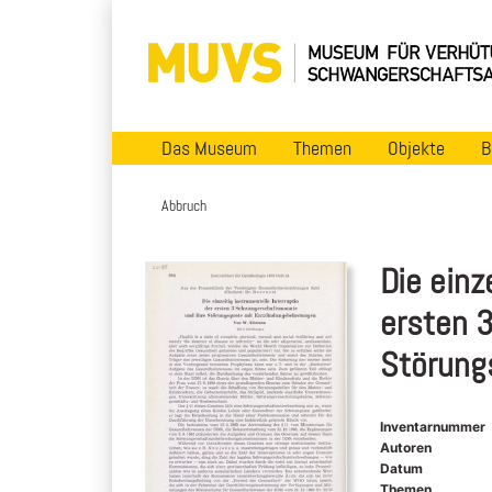
Das Museum
Themen
Objekte
B
Abbruch
Die einz
ersten 
Störung
Inventarnummer
Autoren
Datum
Themen