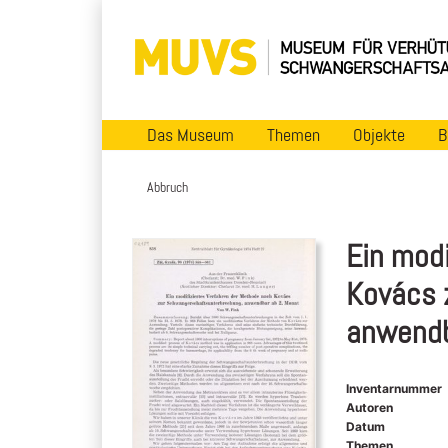
Das Museum
Themen
Objekte
B
Abbruch
Ein modi
Kovács 
anwendb
Inventarnummer
Autoren
Datum
Themen