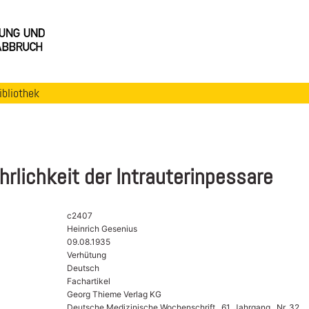
ibliothek
hrlichkeit der Intrauterinpessare
c2407
Heinrich Gesenius
09.08.1935
Verhütung
Deutsch
Fachartikel
Georg Thieme Verlag KG
Deutsche Medizinische Wochenschrift , 61. Jahrgang , Nr. 32