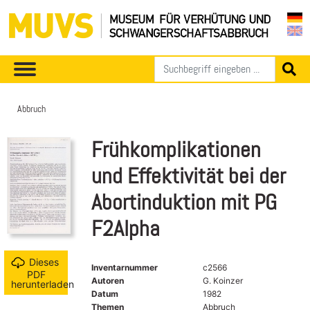
Abbruch
Frühkomplikationen
und Effektivität bei der
Abortinduktion mit PG
F2Alpha
Dieses
Inventarnummer
c2566
PDF
Autoren
G. Koinzer
herunterladen
Datum
1982
Themen
Abbruch