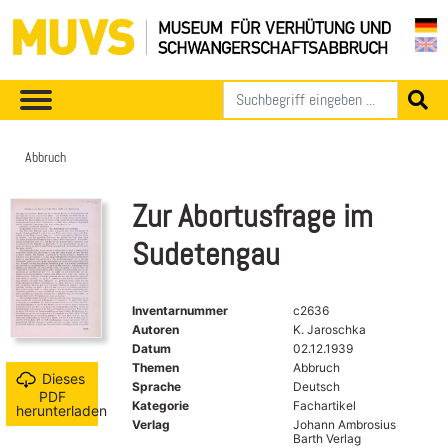
Abbruch
Zur Abortusfrage im
Sudetengau
Inventarnummer
c2636
Autoren
K. Jaroschka
Datum
02.12.1939
Themen
Abbruch
Dieses
Sprache
Deutsch
PDF
Kategorie
Fachartikel
herunterladen
Verlag
Johann Ambrosius
Barth Verlag