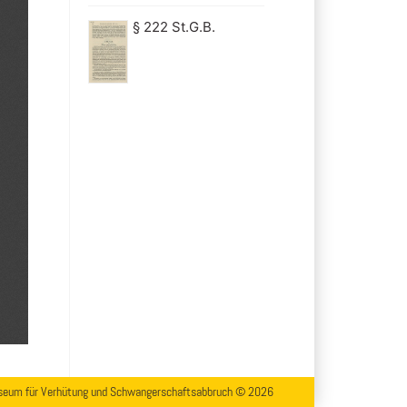
§ 222 St.G.B.
eum für Verhütung und Schwangerschaftsabbruch © 2026