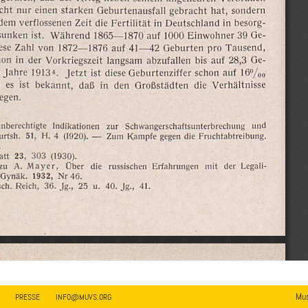
Mus
PRESSE
INFO@MUVS.ORG