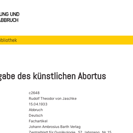
ibliothek
gabe des künstlichen Abortus
c2648
Rudolf Theodor von Jaschke
15.04.1933
Abbruch
Deutsch
Fachartikel
Johann Ambrosius Barth Verlag
Zentralblatt für Gynäkologie , 57. Jahrgang , Nr. 15