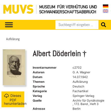
Aufklärung
Albert Döderlein †
Inventarnummer
c2702
Autoren
G. A. Wagner
Datum
14.07.1942
Themen
Aufklärung
Sprache
Deutsch
Kategorie
Fachartikel
Dieses
Verlag
Springer-Verlag
PDF
Quelle
Archiv für Gynäkologie
herunterladen
, 172. Band , Heft 3
Adresse
Berlin