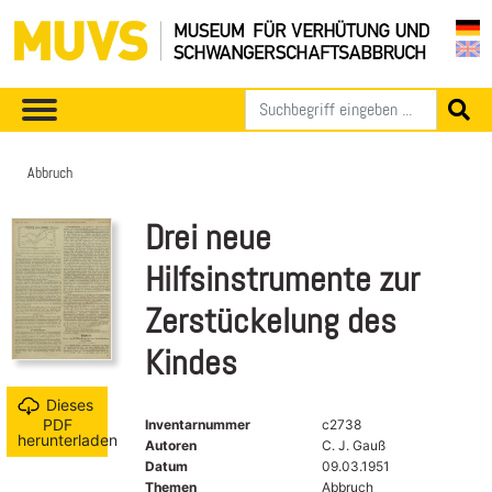
Abbruch
Drei neue
Hilfsinstrumente zur
Zerstückelung des
Kindes
Dieses
PDF
Inventarnummer
c2738
herunterladen
Autoren
C. J. Gauß
Datum
09.03.1951
Themen
Abbruch