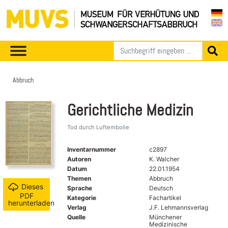
Abbruch
Gerichtliche Medizin
Tod durch Luftembolie
Inventarnummer
c2897
Autoren
K. Walcher
Datum
22.01.1954
Themen
Abbruch
Dieses
Sprache
Deutsch
PDF
Kategorie
Fachartikel
herunterladen
Verlag
J.F. Lehmannsverlag
Quelle
Münchener
Medizinische