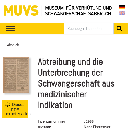
Abbruch
Abtreibung und die
Unterbrechung der
Schwangerschaft aus
medizinischer
Indikation
Dieses
PDF
herunterladen
Inventarnummer
c2988
Autoren
None Ebermayer