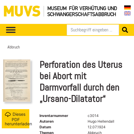
Abbruch
Perforation des Uterus
bei Abort mit
Darmvorfall durch den
„Ursano-Dilatator“
Dieses
Inventarnummer
c3014
PDF
Autoren
Hugo Hellendall
herunterladen
Datum
12.07.1924
Themen
Abbruch