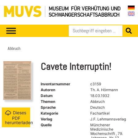
Abbruch
Cavete Interruptin!
Inventarnummer
c3159
Autoren
Th. A. Hörrmann
Datum
18.03.1932
Themen
Abbruch
Sprache
Deutsch
Dieses
Kategorie
Fachartikel
PDF
Verlag
J.F. Lehmannsverlag
herunterladen
Quelle
Münchener
Medizinische
Wochenschrift , 79.
Jahrgang , Nr. 12