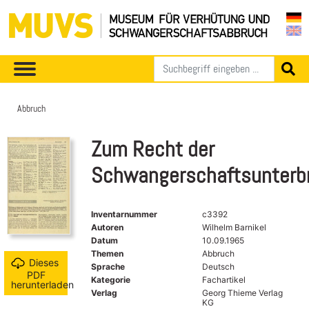
Abbruch
Zum Recht der
Schwangerschaftsunterb
Inventarnummer
c3392
Autoren
Wilhelm Barnikel
Datum
10.09.1965
Themen
Abbruch
Dieses
Sprache
Deutsch
PDF
Kategorie
Fachartikel
herunterladen
Verlag
Georg Thieme Verlag
KG