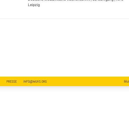
Leipzig
Mus
PRESSE
INFO@MUVS.ORG