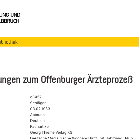
ibliothek
ngen zum Offenburger Ärzteprozeß
c3457
Schläger
03.02.1933
Abbruch
Deutsch
Fachartikel
Georg Thieme Verlag KG
Deutsche Medizinische Wochenschrift , 59. Jahrgang , Nr. 5