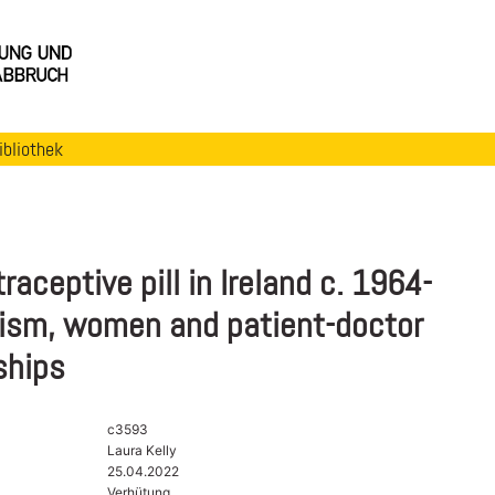
ibliothek
raceptive pill in Ireland c. 1964-
vism, women and patient-doctor
ships
c3593
Laura Kelly
25.04.2022
Verhütung