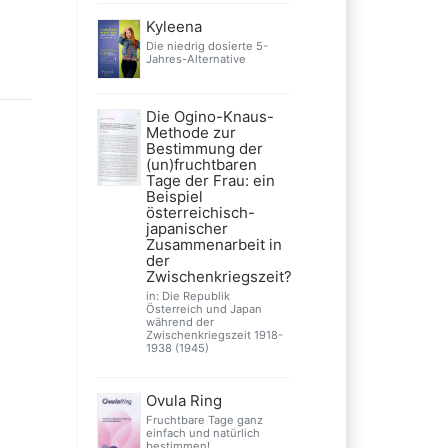
Kyleena
Die niedrig dosierte 5-
Jahres-Alternative
Die Ogino-Knaus-
Methode zur
Bestimmung der
(un)fruchtbaren
Tage der Frau: ein
Beispiel
österreichisch-
japanischer
Zusammenarbeit in
der
Zwischenkriegszeit?
in: Die Republik
Österreich und Japan
während der
Zwischenkriegszeit 1918-
1938 (1945)
Ovula Ring
Fruchtbare Tage ganz
einfach und natürlich
bestimmen!