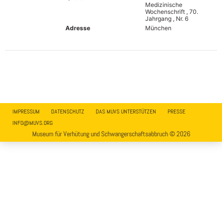
Medizinische
Wochenschrift , 70.
Jahrgang , Nr. 6
Adresse
München
IMPRESSUM
DATENSCHUTZ
DAS MUVS UNTERSTÜTZEN
PRESSE
INFO@MUVS.ORG
Museum für Verhütung und Schwangerschaftsabbruch © 2026