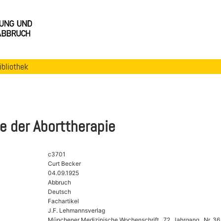
ibliothek
e der Aborttherapie
c3701
Curt Becker
04.09.1925
Abbruch
Deutsch
Fachartikel
J.F. Lehmannsverlag
Münchener Medizinische Wochenschrift , 72. Jahrgang , Nr. 36