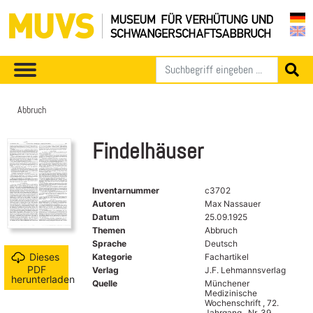
Abbruch
Findelhäuser
Inventarnummer
c3702
Autoren
Max Nassauer
Datum
25.09.1925
Themen
Abbruch
Sprache
Deutsch
Dieses
Kategorie
Fachartikel
PDF
Verlag
J.F. Lehmannsverlag
herunterladen
Quelle
Münchener
Medizinische
Wochenschrift , 72.
Jahrgang , Nr. 39