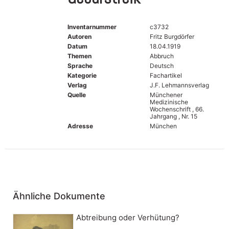
Inventarnummer
c3732
Autoren
Fritz Burgdörfer
Datum
18.04.1919
Themen
Abbruch
Sprache
Deutsch
Kategorie
Fachartikel
Verlag
J.F. Lehmannsverlag
Quelle
Münchener
Medizinische
Wochenschrift , 66.
Jahrgang , Nr. 15
Adresse
München
Ähnliche Dokumente
Abtreibung oder Verhütung?