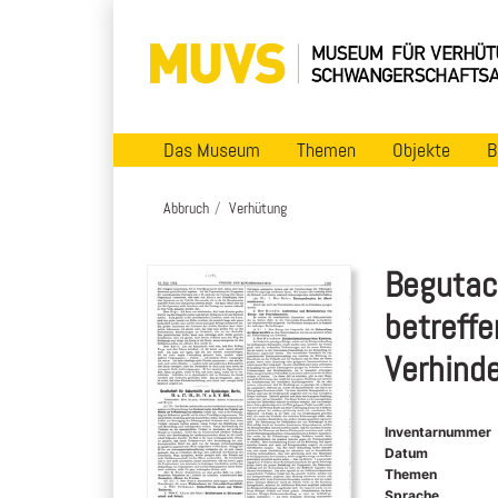
Das Museum
Themen
Objekte
B
Abbruch
Verhütung
Begutac
betreffe
Verhind
Inventarnummer
Datum
Themen
Sprache