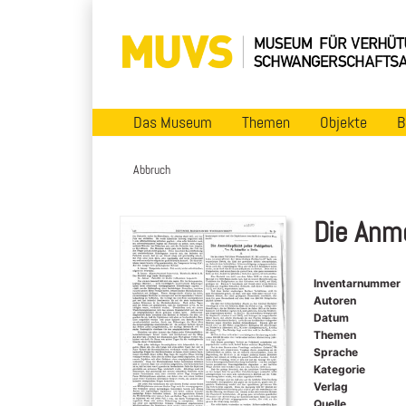
Das Museum
Themen
Objekte
B
Abbruch
Die Anme
Inventarnummer
Autoren
Datum
Themen
Sprache
Kategorie
Verlag
Quelle