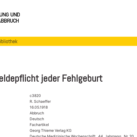
ibliothek
ldepflicht jeder Fehlgeburt
c3820
R. Schaeffer
16.05.1918
Abbruch
Deutsch
Fachartikel
Georg Thieme Verlag KG
Deutsche Medizinische Wochenschrift , 44. Jahrgang , Nr. 20