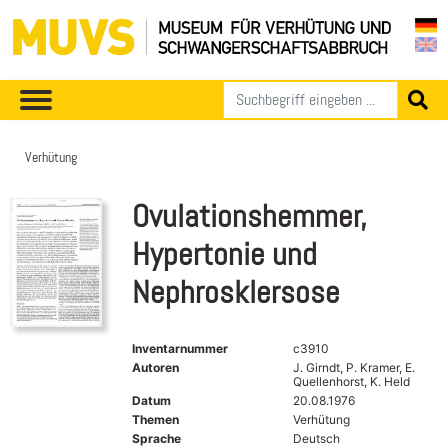
Verhütung
Ovulationshemmer,
Hypertonie und
Nephrosklersose
Inventarnummer
c3910
Autoren
J. Girndt, P. Kramer, E.
Quellenhorst, K. Held
Datum
20.08.1976
Themen
Verhütung
Sprache
Deutsch