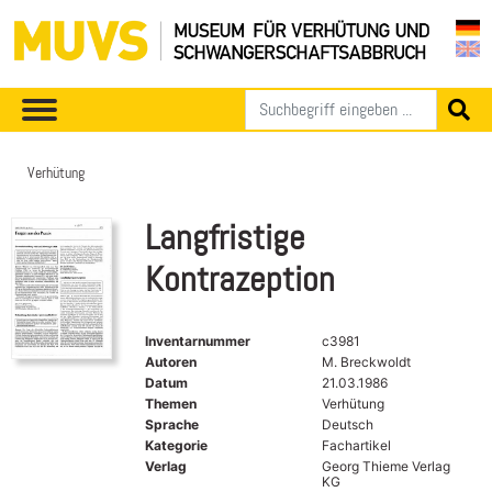
Verhütung
Langfristige
Kontrazeption
Inventarnummer
c3981
Autoren
M. Breckwoldt
Datum
21.03.1986
Themen
Verhütung
Sprache
Deutsch
Kategorie
Fachartikel
Verlag
Georg Thieme Verlag
KG