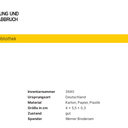
ibliothek
Inventarnummer
3640
Ursprungsort
Deutschland
Material
Karton, Papier, Plastik
Größe in cm
4 x 5,5 x 0,3
Zustand
gut
Spender
Werner Brodersen